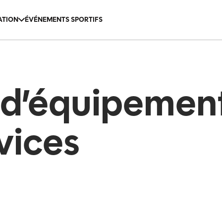
ATION
ÉVÉNEMENTS SPORTIFS
ipements
 d’équipement
t évenementiel
vices
 hache