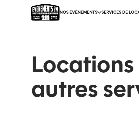
NOS ÉVÉNEMENTS
SERVICES DE LOC
Expo Nature Chicoutimi
Jumpai
Expo Nature Rimouski
Location d’équ
Locations
Festi St-Fé
Accompagnemen
autres ser
Festival Bateaux-Dragons Saguenay
Cage de tir à la
Conteneur bar