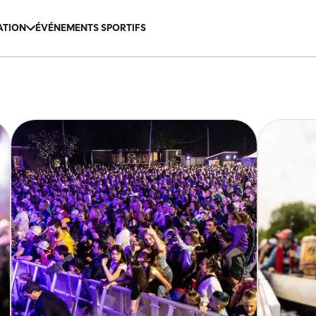
ATION
ÉVÉNEMENTS SPORTIFS
ipements
t évenementiel
 hache