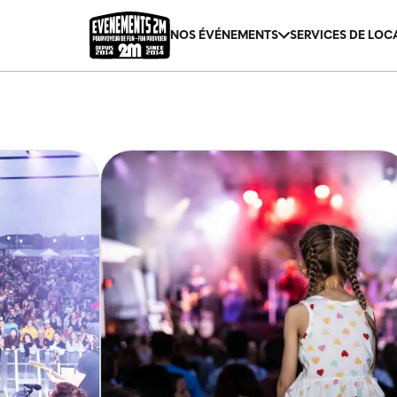
NOS ÉVÉNEMENTS
SERVICES DE LOC
Expo Nature Chicoutimi
Jumpai
Expo Nature Rimouski
Location d’équ
Festi St-Fé
Accompagnemen
Festival Bateaux-Dragons Saguenay
Cage de tir à la
Conteneur bar