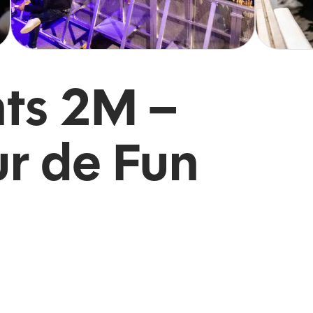
ts 2M –
r de Fun